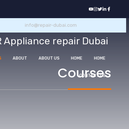
نتقل
لى
لمحتوى
info@repair-dubai.com
 Appliance repair Dubai
S
ABOUT
ABOUT US
HOME
HOME
Courses
CONTACT US